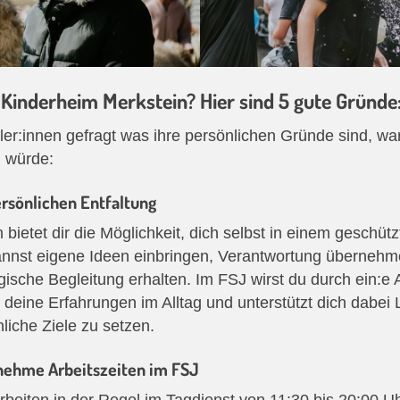
Kinderheim Merkstein? Hier sind 5 gute Gründe
er:innen gefragt was ihre persönlichen Gründe sind, wa
 würde:
ersönlichen Entfaltung
bietet dir die Möglichkeit, dich selbst in einem geschü
nnst eigene Ideen einbringen, Verantwortung übernehme
ische Begleitung erhalten. Im FSJ wirst du durch ein:e An
er deine Erfahrungen im Alltag und unterstützt dich dabei
liche Ziele zu setzen.
enehme Arbeitszeiten im FSJ
beiten in der Regel im Tagdienst von 11:30 bis 20:00 Uhr