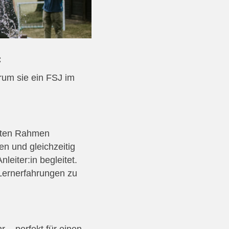
:
rum sie ein FSJ im
tzten Rahmen
n und gleichzeitig
leiter:in begleitet.
 Lernerfahrungen zu
 – perfekt für einen