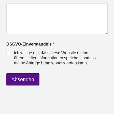
O
-
E
i
n
v
e
r
s
DSGVO-Einverständnis
*
t
Ich willige ein, dass diese Website meine
ä
übermittelten Informationen speichert, sodass
n
d
meine Anfrage beantwortet werden kann.
n
i
s
Absenden
E
-
M
a
i
l
-