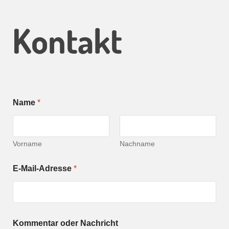
Kontakt
Name
*
Vorname
Nachname
N
E-Mail-Adresse
*
a
m
e
D
S
G
Kommentar oder Nachricht
V